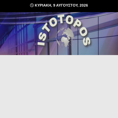
Skip
ΚΥΡΙΑΚΉ, 9 ΑΥΓΟΎΣΤΟΥ, 2026
to
content
δωρεάν φιλοξενία ιστοσελίδων , ειδήσεις
istoto