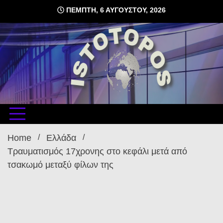
Skip
ΠΈΜΠΤΗ, 6 ΑΥΓΟΎΣΤΟΥ, 2026
to
content
δωρεάν φιλοξενία ιστοσελίδων , ειδήσεις
istoto
Home
Ελλάδα
Τραυματισμός 17χρονης στο κεφάλι μετά από
τσακωμό μεταξύ φίλων της