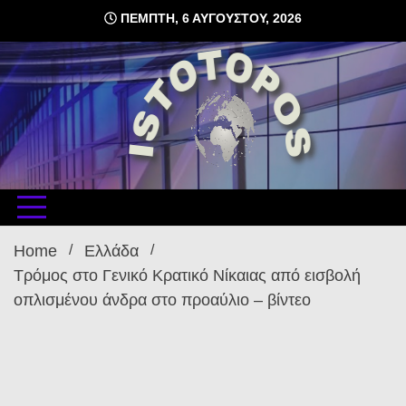
Skip
ΠΈΜΠΤΗ, 6 ΑΥΓΟΎΣΤΟΥ, 2026
to
content
δωρεάν φιλοξενία ιστοσελίδων , ειδήσεις
istoto
Home
Ελλάδα
Τρόμος στο Γενικό Κρατικό Νίκαιας από εισβολή
οπλισμένου άνδρα στο προαύλιο – βίντεο