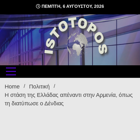
Skip
ΠΈΜΠΤΗ, 6 ΑΥΓΟΎΣΤΟΥ, 2026
to
content
δωρεάν φιλοξενία ιστοσελίδων , ειδήσεις
istoto
Home
Πολιτική
Η στάση της Ελλάδας απέναντι στην Αρμενία, όπως
τη διατύπωσε ο Δένδιας