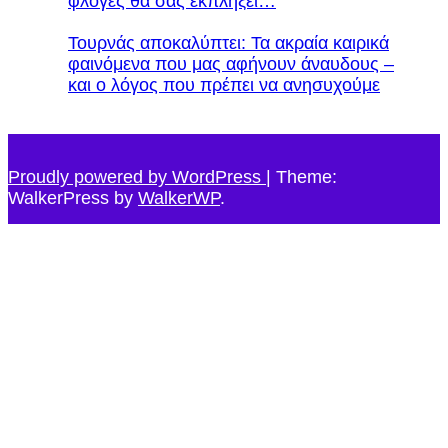
φλόγες θα σας εκπλήξει…
Τουρνάς αποκαλύπτει: Τα ακραία καιρικά
φαινόμενα που μας αφήνουν άναυδους –
και ο λόγος που πρέπει να ανησυχούμε
Proudly powered by WordPress
|
Theme:
WalkerPress by
WalkerWP
.