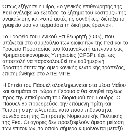
Όπως εξήγησε η Πίρο, «ο γενικός επιθεωρητής της
Fed
ανέλαβε να εξετάσει το ζήτημα του κόστους» της
ανακαίνισης και «υπό αυτές τις συνθήκες, διέταξα το
γραφείο μου να τερματίσει τη δική μας έρευνα».
Το Γραφείο του Γενικού Επιθεωρητή (OIG), που
υπάγεται στο συμβούλιο των διοικητών της Fed και το
Γραφείο Προστασίας του Καταναλωτή απέναντι στις
Χρηματοοικονομικές Υπηρεσίες (CFBP), έχει ως
αποστολή να παρακολουθεί την καθημερινή
δραστηριότητα της αμερικανικής κεντρικής τράπεζας,
επισημάνθηκε στο ΑΠΕ ΜΠΕ.
Η θητεία του Πάουελ ολοκληρώνεται στα μέσα Μαΐου
και εκτιμάται ότι τώρα η Γερουσία θα κινηθεί ταχέως
προς την επικύρωση του διορισμού του Γουόρς. Ο
Πάουελ θα προεδρεύσει την επόμενη Τρίτη και
Τετάρτη στην τελευταία, κατά πάσα πιθανότητα,
συνεδρίαση της Επιτροπής Νομισματικής Πολιτικής
της Fed. Οι αγορές δεν προεξοφλούν άμεση μείωση
των επιτοκίων, τα οποία σήμερα κυμαίνονται μεταξύ