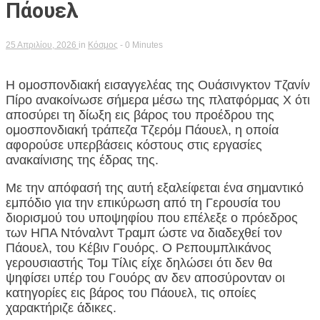
Πάουελ
25 Απριλίου, 2026
in
Κόσμος
- 0 Minutes
Η ομοσπονδιακή εισαγγελέας της Ουάσινγκτον Τζανίν
Πίρο ανακοίνωσε σήμερα μέσω της πλατφόρμας Χ ότι
αποσύρει τη δίωξη εις βάρος του προέδρου της
ομοσπονδιακή τράπεζα Τζερόμ Πάουελ, η οποία
αφορούσε υπερβάσεις κόστους στις εργασίες
ανακαίνισης της έδρας της.
Με την απόφασή της αυτή εξαλείφεται ένα σημαντικό
εμπόδιο για την επικύρωση από τη Γερουσία του
διορισμού του υποψηφίου που επέλεξε ο πρόεδρος
των ΗΠΑ Ντόναλντ Τραμπ ώστε να διαδεχθεί τον
Πάουελ, του Κέβιν Γουόρς. Ο Ρεπουμπλικάνος
γερουσιαστής Τομ Τίλις είχε δηλώσει ότι δεν θα
ψηφίσει υπέρ του Γουόρς αν δεν αποσύρονταν οι
κατηγορίες εις βάρος του Πάουελ, τις οποίες
χαρακτήριζε άδικες.