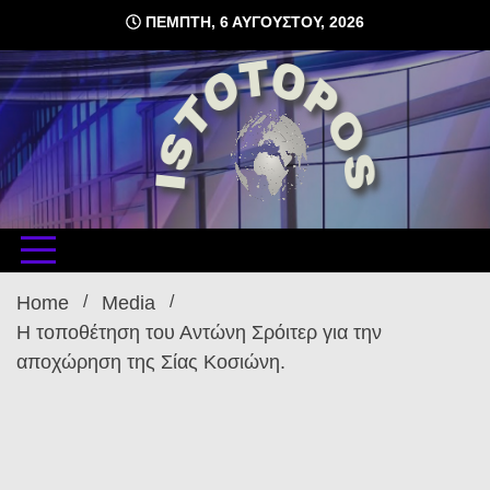
Skip
ΠΈΜΠΤΗ, 6 ΑΥΓΟΎΣΤΟΥ, 2026
to
content
δωρεάν φιλοξενία ιστοσελίδων , ειδήσεις
istoto
Home
Media
Η τοποθέτηση του Αντώνη Σρόιτερ για την
αποχώρηση της Σίας Κοσιώνη.