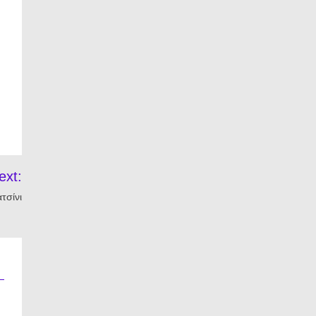
ext:
τσίνι