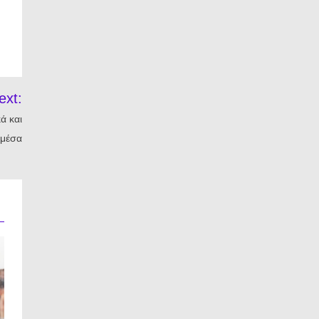
ext:
ά και
 μέσα