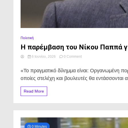
Πολιτική
Η παρέμβαση του Νίκου Παππά γ
on
6 Ιουνίου, 2026
0 Comment
Η
παρέμβαση
«Το πραγματικό δίλημμα είναι: Οργανωμένη πορε
του
Νίκου
οποίες στελέχη και βουλευτές θα εντάσσονται α
Παππά
για
Read More
τον
ΣΥΡΙΖΑ
0 Minutes