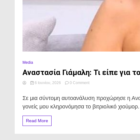
Media
Αναστασία Γιάμαλη: Τι είπε για τ
on
6 Ιουνίου, 2026
0 Comment
Αναστασία
Γιάμαλη:
Σε μια σύντομη αυτοανάλυση προχώρησε η Ανα
Τι
είπε
γονείς μου κληρονόμησα το βιτριολικό χιούμορ. 
για
το
Read More
χιούμορ
της
και
τους