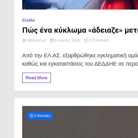
Ελλάδα
Πώς ένα κύκλωμα «άδειαζε» μετα
on
istotopos.gr
6 Ιουνίου, 2026
0 Comment
Πώς
ένα
Από την ΕΛ.ΑΣ. εξαρθρώθηκε εγκληματική ομάδ
κύκλωμα
«άδειαζε»
καθώς και εγκαταστάσεις του ΔΕΔΔΗΕ σε περιοχ
μετασχηματιστές
ΔΕΔΔΗΕ
Read More
επί
μήνες
χωρίς
να
γίνεται
αντιληπτό;
0 Minutes